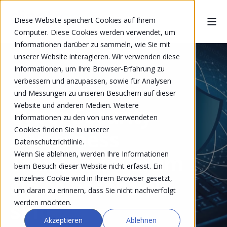
Diese Website speichert Cookies auf Ihrem
Computer. Diese Cookies werden verwendet, um
Informationen darüber zu sammeln, wie Sie mit
unserer Website interagieren. Wir verwenden diese
Informationen, um Ihre Browser-Erfahrung zu
verbessern und anzupassen, sowie für Analysen
MICHAEL FREULER
AUG 2, 2022 7:30:00 AM
und Messungen zu unseren Besuchern auf dieser
Website und anderen Medien. Weitere
Cyber Security
Informationen zu den von uns verwendeten
Cookies finden Sie in unserer
Awareness
Datenschutzrichtlinie.
Wenn Sie ablehnen, werden Ihre Informationen
Trainings: Warum
beim Besuch dieser Website nicht erfasst. Ein
sie so essenziell
einzelnes Cookie wird in Ihrem Browser gesetzt,
um daran zu erinnern, dass Sie nicht nachverfolgt
sind
werden möchten.
Akzeptieren
Ablehnen