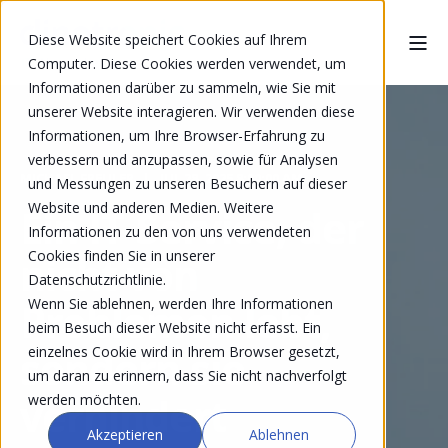
Diese Website speichert Cookies auf Ihrem
Computer. Diese Cookies werden verwendet, um
Informationen darüber zu sammeln, wie Sie mit
unserer Website interagieren. Wir verwenden diese
Informationen, um Ihre Browser-Erfahrung zu
verbessern und anzupassen, sowie für Analysen
MICHAEL FREULER
JUL 28, 2025 8:00:00 AM
und Messungen zu unseren Besuchern auf dieser
Website und anderen Medien. Weitere
Ein IT-Service, der
Informationen zu den von uns verwendeten
Cookies finden Sie in unserer
nicht von
Datenschutzrichtlinie.
Wenn Sie ablehnen, werden Ihre Informationen
Problemen lebt,
beim Besuch dieser Website nicht erfasst. Ein
sondern sie
einzelnes Cookie wird in Ihrem Browser gesetzt,
um daran zu erinnern, dass Sie nicht nachverfolgt
verhindert
werden möchten.
Akzeptieren
Ablehnen