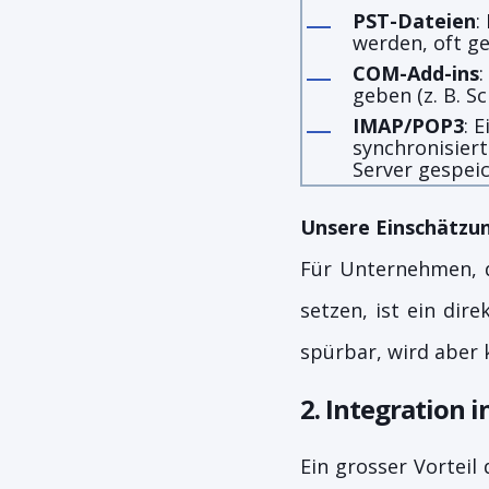
PST-Dateien
:
werden,
oft g
COM-Add-ins
:
geben (z. B. S
IMAP/POP3
: 
synchronisier
Server gespei
Unsere Einschätzu
Für Unternehmen, d
setzen, ist ein dir
spürbar, wird aber k
2. Integration i
Ein grosser Vorteil 