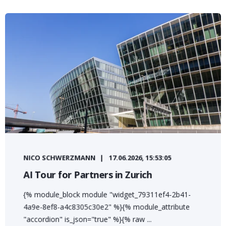
NICO SCHWERZMANN
17.06.2026, 15:53:05
AI Tour for Partners in Zurich
{% module_block module "widget_79311ef4-2b41-
4a9e-8ef8-a4c8305c30e2" %}{% module_attribute
"accordion" is_json="true" %}{% raw ...