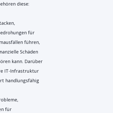
ehören diese:
tacken,
 Bedrohungen für
mausfällen führen,
nanzielle Schäden
tören kann. Darüber
e IT-Infrastruktur
ort handlungsfähig
robleme,
en für