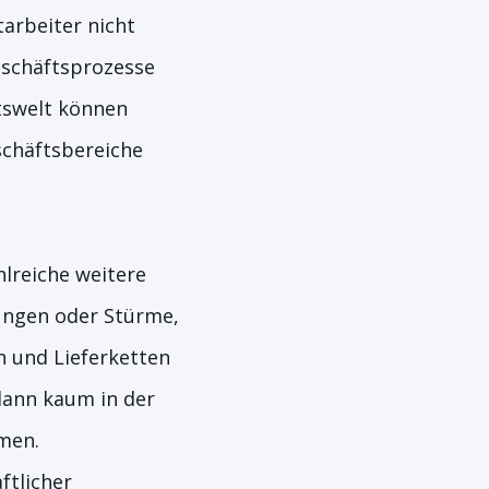
arbeiter nicht
eschäftsprozesse
itswelt können
schäftsbereiche
hlreiche weitere
ungen oder Stürme,
 und Lieferketten
dann kaum in der
men.
ftlicher