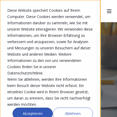
Diese Website speichert Cookies auf Ihrem
Computer. Diese Cookies werden verwendet, um
Informationen darüber zu sammeln, wie Sie mit
unserer Website interagieren. Wir verwenden diese
Informationen, um Ihre Browser-Erfahrung zu
verbessern und anzupassen, sowie für Analysen
MICHAEL FREULER
MAY 12, 2025 12:06:40 PM
und Messungen zu unseren Besuchern auf dieser
Website und anderen Medien. Weitere
Papierloses Büro:
Informationen zu den von uns verwendeten
Cookies finden Sie in unserer
Möglich mit
Datenschutzrichtlinie.
Wenn Sie ablehnen, werden Ihre Informationen
Dinotronic oder
beim Besuch dieser Website nicht erfasst. Ein
Utopie?
einzelnes Cookie wird in Ihrem Browser gesetzt,
um daran zu erinnern, dass Sie nicht nachverfolgt
werden möchten.
Akzeptieren
Ablehnen